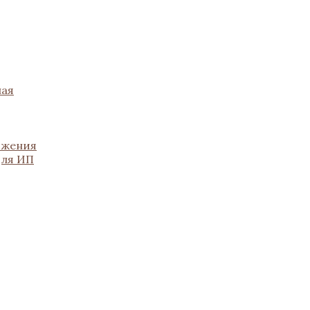
ная
ожения
для ИП