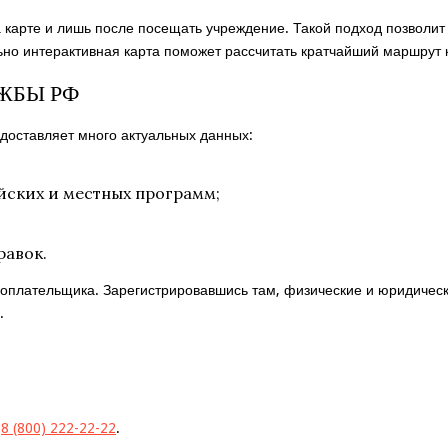
карте и лишь после посещать учреждение. Такой подход позволит 
 интерактивная карта поможет рассчитать кратчайший маршрут к з
ЖБЫ РФ
оставляет много актуальных данных:
йских и местных программ;
равок.
оплательщика. Зарегистрировавшись там, физические и юридические
.
:
8 (800) 222-22-22
.