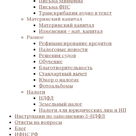
Письма МинФина
Письма ФНС
Транскрибация аудио в текст
Материнский капитал
Материнский капитал
Изменения - мат. капитал
Разное
Рефинансирование кредитов
Налоговые новости
Решения судов
Обучение
Благотворительность
Стандартный вычет
Юмор о налогах
Фотоальбомы
Налоги
НДФЛ
Земельный налог
Налоги для юридических лиц и ИП
Инструкции по заполнению 3-НДФЛ
Ответы на вопросы
Блог
ИФНС РФ