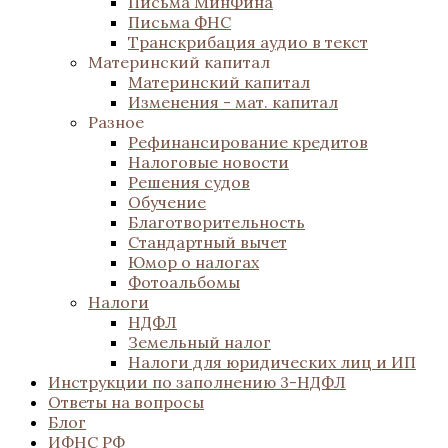
Письма МинФина
Письма ФНС
Транскрибация аудио в текст
Материнский капитал
Материнский капитал
Изменения - мат. капитал
Разное
Рефинансирование кредитов
Налоговые новости
Решения судов
Обучение
Благотворительность
Стандартный вычет
Юмор о налогах
Фотоальбомы
Налоги
НДФЛ
Земельный налог
Налоги для юридических лиц и ИП
Инструкции по заполнению 3-НДФЛ
Ответы на вопросы
Блог
ИФНС РФ