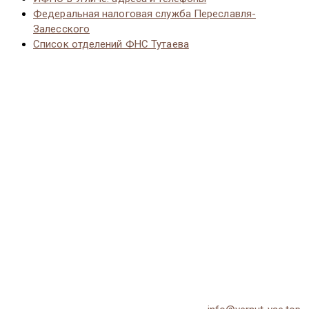
Федеральная налоговая служба Переславля-
Залесского
Список отделений ФНС Тутаева
© 2026 Vernut-vse.top - Копирование материалов без
активной ссылки на источник запрещено.