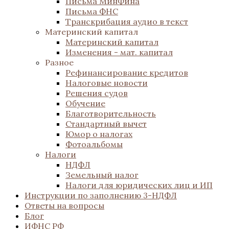
Письма МинФина
Письма ФНС
Транскрибация аудио в текст
Материнский капитал
Материнский капитал
Изменения - мат. капитал
Разное
Рефинансирование кредитов
Налоговые новости
Решения судов
Обучение
Благотворительность
Стандартный вычет
Юмор о налогах
Фотоальбомы
Налоги
НДФЛ
Земельный налог
Налоги для юридических лиц и ИП
Инструкции по заполнению 3-НДФЛ
Ответы на вопросы
Блог
ИФНС РФ