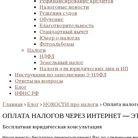
Рефинансирование кредитов
Налоговые новости
Решения судов
Обучение
Благотворительность
Стандартный вычет
Юмор о налогах
Фотоальбомы
Налоги
НДФЛ
Земельный налог
Налоги для юридических лиц и ИП
Инструкции по заполнению 3-НДФЛ
Ответы на вопросы
Блог
ИФНС РФ
Главная
›
Блог
›
НОВОСТИ про налоги
›
Оплата налого
ОПЛАТА НАЛОГОВ ЧЕРЕЗ ИНТЕРНЕТ — Э
Бесплатная юридическая консультация
Наши юристы бесплатно проконсультируют Вас по следующим во