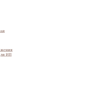
ная
ожения
для ИП