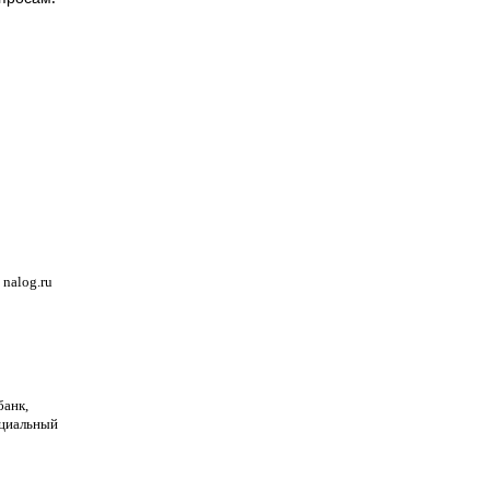
nalog.ru
банк,
оциальный