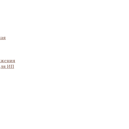
ная
ожения
для ИП