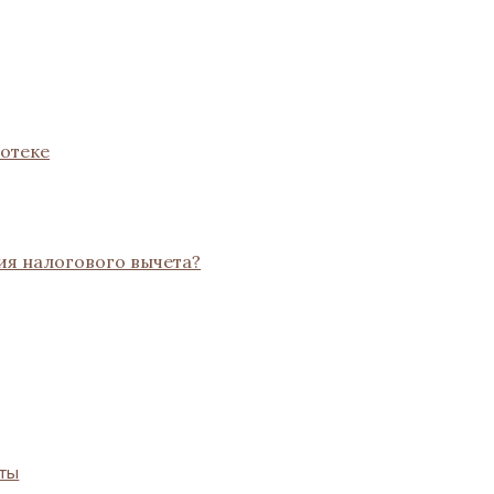
отеке
ия налогового вычета?
оты