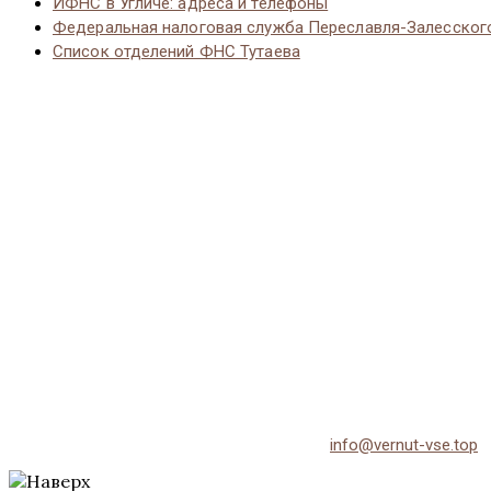
ИФНС в Угличе: адреса и телефоны
Федеральная налоговая служба Переславля-Залесског
Список отделений ФНС Тутаева
© 2026 Vernut-vse.top - Копирование материалов без активно
По всем вопросам обращайтесь на email:
info@vernut-vse.top