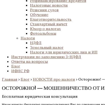
Рефинансирование кредитов
Налоговые новости
Решения судов
Обучение
Благотворительность
Стандартный вычет
Юмор о налогах
Фотоальбомы
Налоги
НДФЛ
Земельный налог
Налоги для юридических лиц и ИП
Инструкции по заполнению 3-НДФЛ
Ответы на вопросы
Блог
ИФНС РФ
Главная
›
Блог
›
НОВОСТИ про налоги
›
Осторожно! 
ОСТОРОЖНО! — МОШЕННИЧЕСТВО ОТ 
Бесплатная юридическая консультация
Наши юристы бесплатно проконсультируют Вас по следующим во