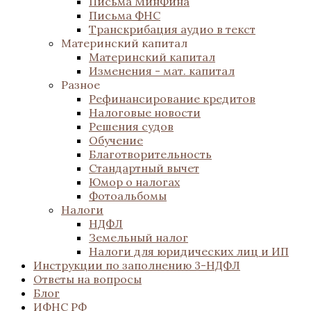
Письма МинФина
Письма ФНС
Транскрибация аудио в текст
Материнский капитал
Материнский капитал
Изменения - мат. капитал
Разное
Рефинансирование кредитов
Налоговые новости
Решения судов
Обучение
Благотворительность
Стандартный вычет
Юмор о налогах
Фотоальбомы
Налоги
НДФЛ
Земельный налог
Налоги для юридических лиц и ИП
Инструкции по заполнению 3-НДФЛ
Ответы на вопросы
Блог
ИФНС РФ