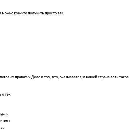
 можно кое-что получить просто так.
говых правах?» Дело в том, что, оказывается, в нашей стране есть такое
 о тех
ы», и
ится к
ты,