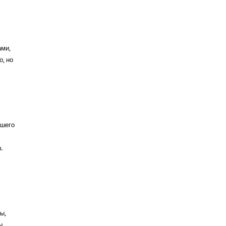
ами,
, но
ашего
.
ы,
ы