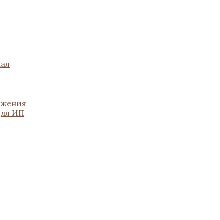
ная
ожения
для ИП