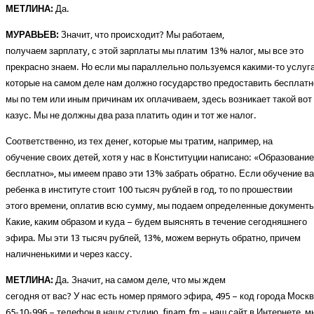
МЕТЛИНА:
Да.
МУРАВЬЕВ:
Значит, что происходит? Мы работаем,
получаем зарплату, с этой зарплаты мы платим 13% налог, мы все это
прекрасно знаем. Но если мы параллельно пользуемся какими-то услуг
которые на самом деле нам должно государство предоставить бесплатно
мы по тем или иным причинам их оплачиваем, здесь возникает такой вот
казус. Мы не должны два раза платить один и тот же налог.
Соответственно, из тех денег, которые мы тратим, например, на
обучение своих детей, хотя у нас в Конституции написано: «Образование
бесплатно», мы имеем право эти 13% забрать обратно. Если обучение в
ребенка в институте стоит 100 тысяч рублей в год, то по прошествии
этого времени, оплатив всю сумму, мы подаем определенные документы
Какие, каким образом и куда – будем выяснять в течение сегодняшнего
эфира. Мы эти 13 тысяч рублей, 13%, можем вернуть обратно, причем
наличненькими и через кассу.
МЕТЛИНА:
Да. Значит, на самом деле, что мы ждем
сегодня от вас? У нас есть номер прямого эфира, 495 – код города Москв
65-10-996 – телефон в нашу студию, finam.fm – наш сайт в Интернете, м