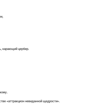
ли,
ь, карающий цербер.
 кому.
тстве «аттракцион невиданной щедрости».