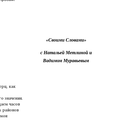
«Своими Словами»
с Натальей Метлиной и
Вадимом Муравьевым
ерц, как
о значения.
аем часов
х районов
 моя