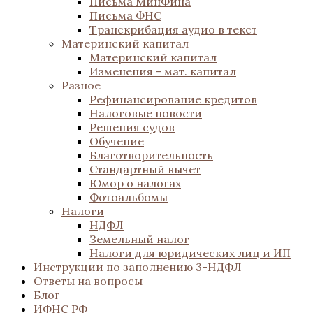
Письма МинФина
Письма ФНС
Транскрибация аудио в текст
Материнский капитал
Материнский капитал
Изменения - мат. капитал
Разное
Рефинансирование кредитов
Налоговые новости
Решения судов
Обучение
Благотворительность
Стандартный вычет
Юмор о налогах
Фотоальбомы
Налоги
НДФЛ
Земельный налог
Налоги для юридических лиц и ИП
Инструкции по заполнению 3-НДФЛ
Ответы на вопросы
Блог
ИФНС РФ