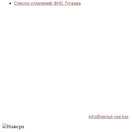
Список отделений ФНС Тутаева
© 2026 Vernut-vse.top - Копирование материалов без
активной ссылки на источник запрещено.
По всем вопросам обращайтесь на email:
info@vernut-vse.top