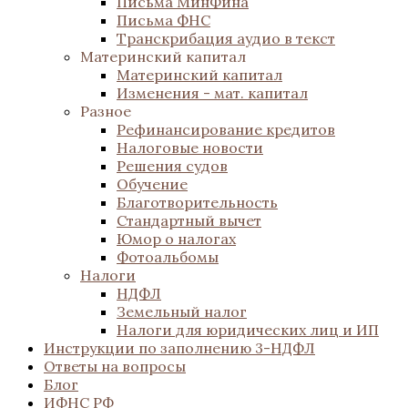
Письма МинФина
Письма ФНС
Транскрибация аудио в текст
Материнский капитал
Материнский капитал
Изменения - мат. капитал
Разное
Рефинансирование кредитов
Налоговые новости
Решения судов
Обучение
Благотворительность
Стандартный вычет
Юмор о налогах
Фотоальбомы
Налоги
НДФЛ
Земельный налог
Налоги для юридических лиц и ИП
Инструкции по заполнению 3-НДФЛ
Ответы на вопросы
Блог
ИФНС РФ