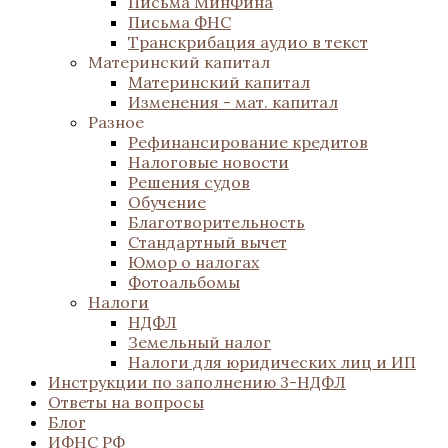
Письма МинФина
Письма ФНС
Транскрибация аудио в текст
Материнский капитал
Материнский капитал
Изменения - мат. капитал
Разное
Рефинансирование кредитов
Налоговые новости
Решения судов
Обучение
Благотворительность
Стандартный вычет
Юмор о налогах
Фотоальбомы
Налоги
НДФЛ
Земельный налог
Налоги для юридических лиц и ИП
Инструкции по заполнению 3-НДФЛ
Ответы на вопросы
Блог
ИФНС РФ