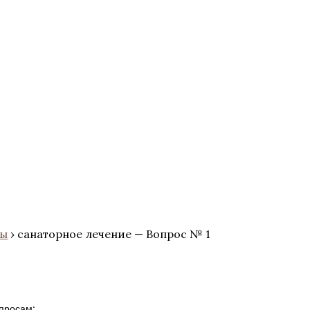
сы
›
санаторное лечение — Вопрос № 1
просам: