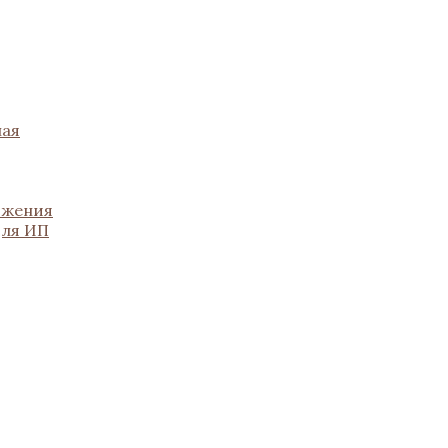
ная
ожения
для ИП