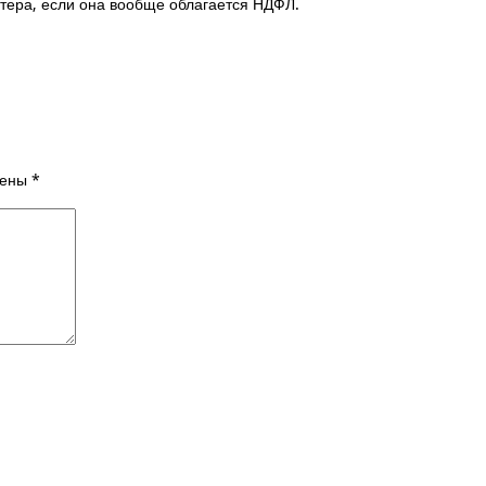
лтера, если она вообще облагается НДФЛ.
чены
*