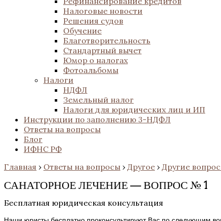
Рефинансирование кредитов
Налоговые новости
Решения судов
Обучение
Благотворительность
Стандартный вычет
Юмор о налогах
Фотоальбомы
Налоги
НДФЛ
Земельный налог
Налоги для юридических лиц и ИП
Инструкции по заполнению 3-НДФЛ
Ответы на вопросы
Блог
ИФНС РФ
Главная
›
Ответы на вопросы
›
Другое
›
Другие вопро
САНАТОРНОЕ ЛЕЧЕНИЕ — ВОПРОС № 1
Бесплатная юридическая консультация
Наши юристы бесплатно проконсультируют Вас по следующим во