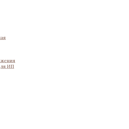
ная
ожения
для ИП