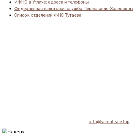
ИФНС в Угличе: адреса и телефоны
Федеральная налоговая служба Переславля-Залесског
Список отделений ФНС Тутаева
© 2026 Vernut-vse.top - Копирование материалов без активно
По всем вопросам обращайтесь на email:
info@vernut-vse.top