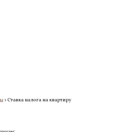
сы
›
Ставка налога на квартиру
просам: