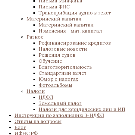
Письма МинФина
Письма ФНС
Транскрибация аудио в текст
Материнский капитал
Материнский капитал
Изменения - мат. капитал
Разное
Рефинансирование кредитов
Налоговые новости
Решения судов
Обучение
Благотворительность
Стандартный вычет
Юмор о налогах
Фотоальбомы
Налоги
НДФЛ
Земельный налог
Налоги для юридических лиц и ИП
Инструкции по заполнению 3-НДФЛ
Ответы на вопросы
Блог
ИФНС РФ