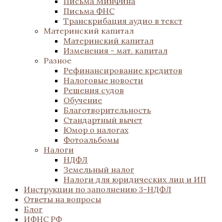
Письма МинФина
Письма ФНС
Транскрибация аудио в текст
Материнский капитал
Материнский капитал
Изменения - мат. капитал
Разное
Рефинансирование кредитов
Налоговые новости
Решения судов
Обучение
Благотворительность
Стандартный вычет
Юмор о налогах
Фотоальбомы
Налоги
НДФЛ
Земельный налог
Налоги для юридических лиц и ИП
Инструкции по заполнению 3-НДФЛ
Ответы на вопросы
Блог
ИФНС РФ