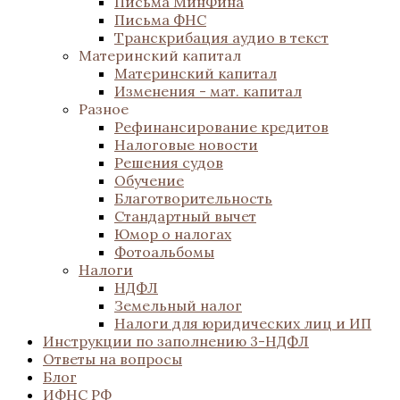
Письма МинФина
Письма ФНС
Транскрибация аудио в текст
Материнский капитал
Материнский капитал
Изменения - мат. капитал
Разное
Рефинансирование кредитов
Налоговые новости
Решения судов
Обучение
Благотворительность
Стандартный вычет
Юмор о налогах
Фотоальбомы
Налоги
НДФЛ
Земельный налог
Налоги для юридических лиц и ИП
Инструкции по заполнению 3-НДФЛ
Ответы на вопросы
Блог
ИФНС РФ