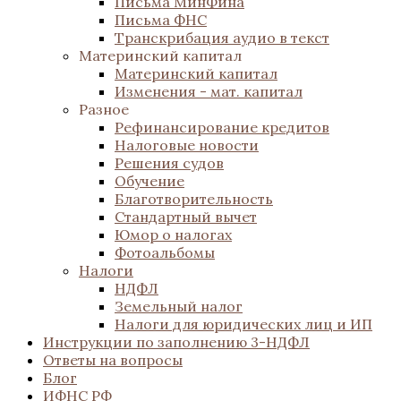
Письма МинФина
Письма ФНС
Транскрибация аудио в текст
Материнский капитал
Материнский капитал
Изменения - мат. капитал
Разное
Рефинансирование кредитов
Налоговые новости
Решения судов
Обучение
Благотворительность
Стандартный вычет
Юмор о налогах
Фотоальбомы
Налоги
НДФЛ
Земельный налог
Налоги для юридических лиц и ИП
Инструкции по заполнению 3-НДФЛ
Ответы на вопросы
Блог
ИФНС РФ