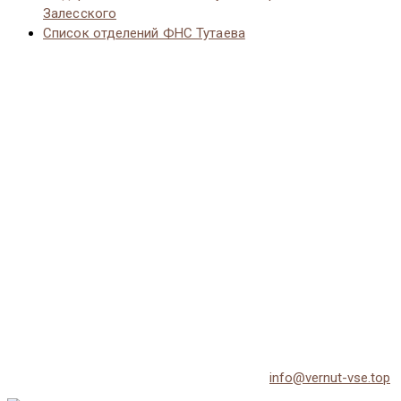
Залесского
Список отделений ФНС Тутаева
© 2026 Vernut-vse.top - Копирование материалов без
активной ссылки на источник запрещено.
По всем вопросам обращайтесь на email:
info@vernut-vse.top