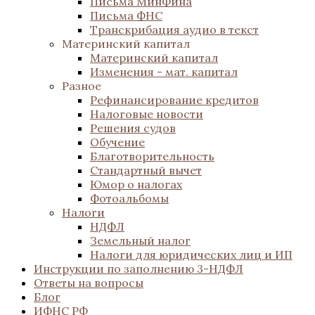
Письма МинФина
Письма ФНС
Транскрибация аудио в текст
Материнский капитал
Материнский капитал
Изменения - мат. капитал
Разное
Рефинансирование кредитов
Налоговые новости
Решения судов
Обучение
Благотворительность
Стандартный вычет
Юмор о налогах
Фотоальбомы
Налоги
НДФЛ
Земельный налог
Налоги для юридических лиц и ИП
Инструкции по заполнению 3-НДФЛ
Ответы на вопросы
Блог
ИФНС РФ