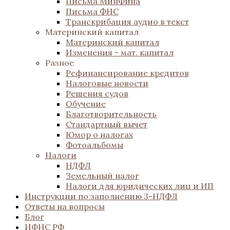
Письма МинФина
Письма ФНС
Транскрибация аудио в текст
Материнский капитал
Материнский капитал
Изменения - мат. капитал
Разное
Рефинансирование кредитов
Налоговые новости
Решения судов
Обучение
Благотворительность
Стандартный вычет
Юмор о налогах
Фотоальбомы
Налоги
НДФЛ
Земельный налог
Налоги для юридических лиц и ИП
Инструкции по заполнению 3-НДФЛ
Ответы на вопросы
Блог
ИФНС РФ