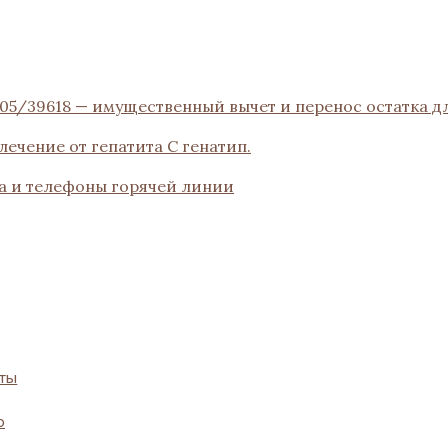
-05/39618 — имущественный вычет и перенос остатка д
ечение от гепатита С генатип.
са и телефоны горячей линии
оты
о