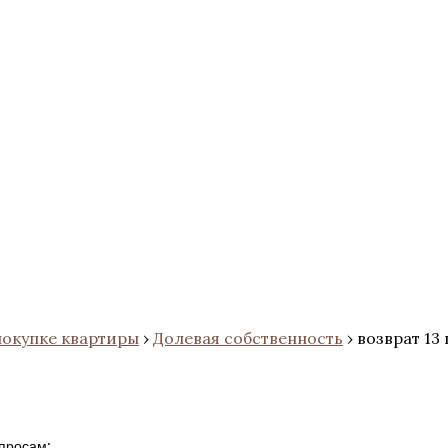
покупке квартиры
›
Долевая собственность
›
возврат 13
просам: