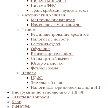
Письма МинФина
Письма ФНС
Транскрибация аудио в текст
Материнский капитал
Материнский капитал
Изменения - мат. капитал
Разное
Рефинансирование кредитов
Налоговые новости
Решения судов
Обучение
Благотворительность
Стандартный вычет
Юмор о налогах
Фотоальбомы
Налоги
НДФЛ
Земельный налог
Налоги для юридических лиц и ИП
Инструкции по заполнению 3-НДФЛ
Ответы на вопросы
Блог
ИФНС РФ