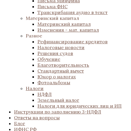
Письма МинФина
Письма ФНС
Транскрибация аудио в текст
Материнский капитал
Материнский капитал
Изменения - мат. капитал
Разное
Рефинансирование кредитов
Налоговые новости
Решения судов
Обучение
Благотворительность
Стандартный вычет
Юмор о налогах
Фотоальбомы
Налоги
НДФЛ
Земельный налог
Налоги для юридических лиц и ИП
Инструкции по заполнению 3-НДФЛ
Ответы на вопросы
Блог
ИФНС РФ