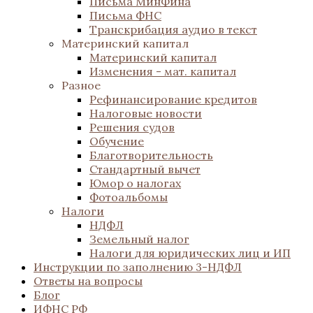
Письма МинФина
Письма ФНС
Транскрибация аудио в текст
Материнский капитал
Материнский капитал
Изменения - мат. капитал
Разное
Рефинансирование кредитов
Налоговые новости
Решения судов
Обучение
Благотворительность
Стандартный вычет
Юмор о налогах
Фотоальбомы
Налоги
НДФЛ
Земельный налог
Налоги для юридических лиц и ИП
Инструкции по заполнению 3-НДФЛ
Ответы на вопросы
Блог
ИФНС РФ