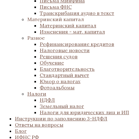
Письма МинФина
Письма ФНС
Транскрибация аудио в текст
Материнский капитал
Материнский капитал
Изменения - мат. капитал
Разное
Рефинансирование кредитов
Налоговые новости
Решения судов
Обучение
Благотворительность
Стандартный вычет
Юмор о налогах
Фотоальбомы
Налоги
НДФЛ
Земельный налог
Налоги для юридических лиц и ИП
Инструкции по заполнению 3-НДФЛ
Ответы на вопросы
Блог
ИФНС РФ