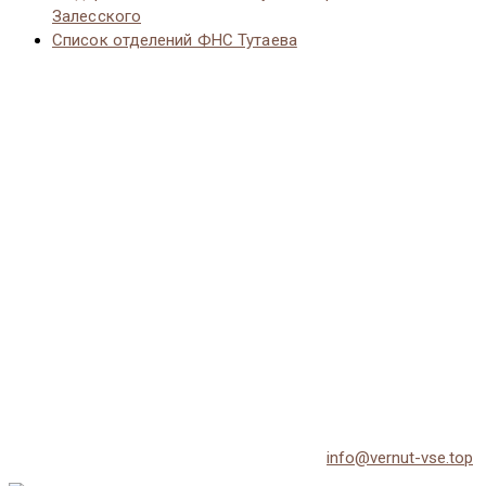
Залесского
Список отделений ФНС Тутаева
© 2026 Vernut-vse.top - Копирование материалов без
активной ссылки на источник запрещено.
По всем вопросам обращайтесь на email:
info@vernut-vse.top