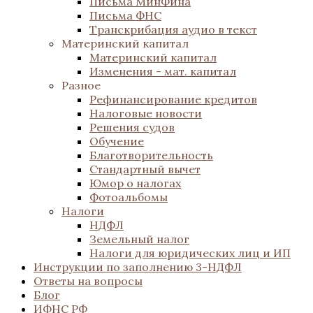
Письма МинФина
Письма ФНС
Транскрибация аудио в текст
Материнский капитал
Материнский капитал
Изменения - мат. капитал
Разное
Рефинансирование кредитов
Налоговые новости
Решения судов
Обучение
Благотворительность
Стандартный вычет
Юмор о налогах
Фотоальбомы
Налоги
НДФЛ
Земельный налог
Налоги для юридических лиц и ИП
Инструкции по заполнению 3-НДФЛ
Ответы на вопросы
Блог
ИФНС РФ