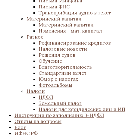
Письма МинФина
Письма ФНС
Транскрибация аудио в текст
Материнский капитал
Материнский капитал
Изменения - мат. капитал
Разное
Рефинансирование кредитов
Налоговые новости
Решения судов
Обучение
Благотворительность
Стандартный вычет
Юмор о налогах
Фотоальбомы
Налоги
НДФЛ
Земельный налог
Налоги для юридических лиц и ИП
Инструкции по заполнению 3-НДФЛ
Ответы на вопросы
Блог
ИФНС РФ