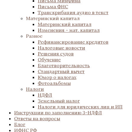
Письма МинФина
Письма ФНС
Транскрибация аудио в текст
Материнский капитал
Материнский капитал
Изменения - мат. капитал
Разное
Рефинансирование кредитов
Налоговые новости
Решения судов
Обучение
Благотворительность
Стандартный вычет
Юмор о налогах
Фотоальбомы
Налоги
НДФЛ
Земельный налог
Налоги для юридических лиц и ИП
Инструкции по заполнению 3-НДФЛ
Ответы на вопросы
Блог
ИФНС РФ