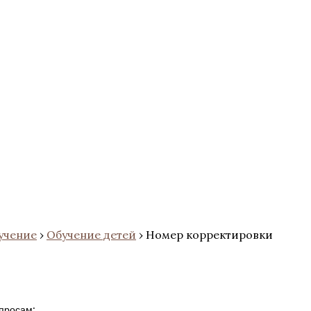
учение
›
Обучение детей
›
Номер корректировки
просам: