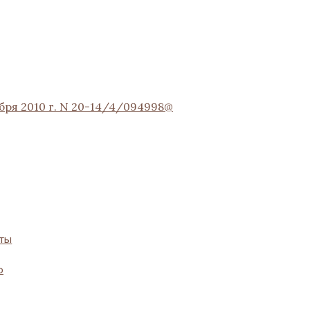
ря 2010 г. N 20-14/4/094998@
оты
о