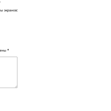
.
ы экранов:
чены
*