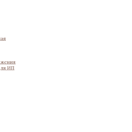
ная
ожения
для ИП