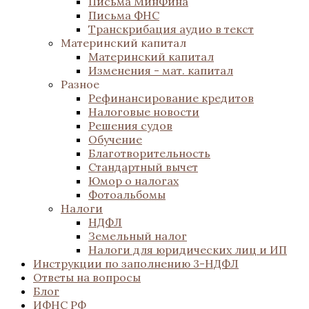
Письма МинФина
Письма ФНС
Транскрибация аудио в текст
Материнский капитал
Материнский капитал
Изменения - мат. капитал
Разное
Рефинансирование кредитов
Налоговые новости
Решения судов
Обучение
Благотворительность
Стандартный вычет
Юмор о налогах
Фотоальбомы
Налоги
НДФЛ
Земельный налог
Налоги для юридических лиц и ИП
Инструкции по заполнению 3-НДФЛ
Ответы на вопросы
Блог
ИФНС РФ