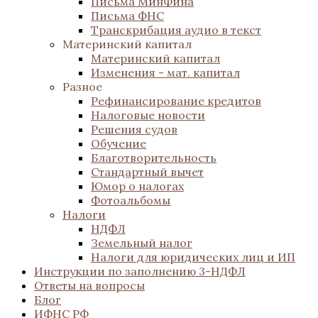
Письма МинФина
Письма ФНС
Транскрибация аудио в текст
Материнский капитал
Материнский капитал
Изменения - мат. капитал
Разное
Рефинансирование кредитов
Налоговые новости
Решения судов
Обучение
Благотворительность
Стандартный вычет
Юмор о налогах
Фотоальбомы
Налоги
НДФЛ
Земельный налог
Налоги для юридических лиц и ИП
Инструкции по заполнению 3-НДФЛ
Ответы на вопросы
Блог
ИФНС РФ