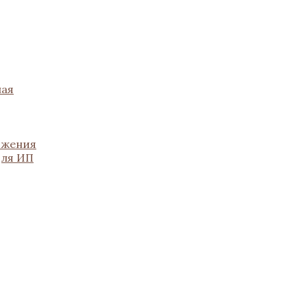
ная
ожения
для ИП