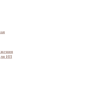
ная
ожения
для ИП