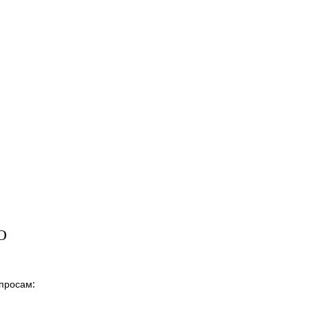
О
просам: