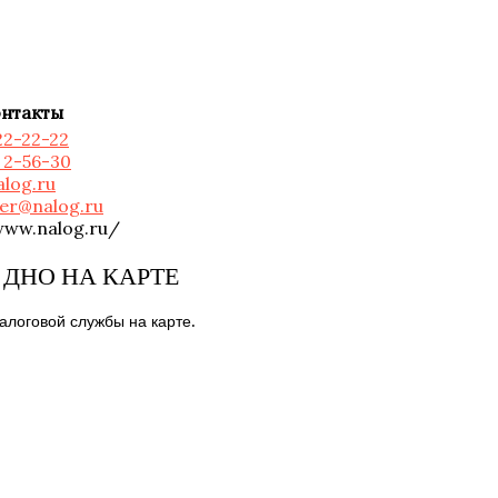
нтакты
22-22-22
) 2-56-30
alog.ru
er@nalog.ru
www.nalog.ru/
ДНО НА КАРТЕ
логовой службы на карте.