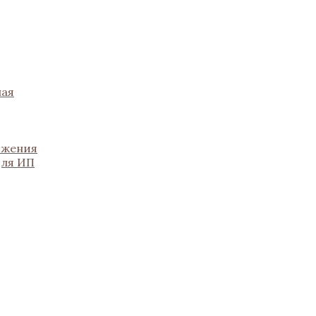
ная
ожения
для ИП