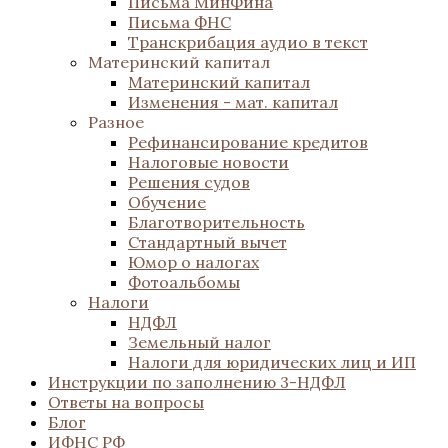
Письма МинФина
Письма ФНС
Транскрибация аудио в текст
Материнский капитал
Материнский капитал
Изменения - мат. капитал
Разное
Рефинансирование кредитов
Налоговые новости
Решения судов
Обучение
Благотворительность
Стандартный вычет
Юмор о налогах
Фотоальбомы
Налоги
НДФЛ
Земельный налог
Налоги для юридических лиц и ИП
Инструкции по заполнению 3-НДФЛ
Ответы на вопросы
Блог
ИФНС РФ