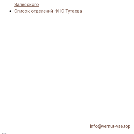
Залесского
Список отделений ФНС Тутаева
© 2026 Vernut-vse.top - Копирование материалов без
активной ссылки на источник запрещено.
По всем вопросам обращайтесь на email:
info@vernut-vse.top