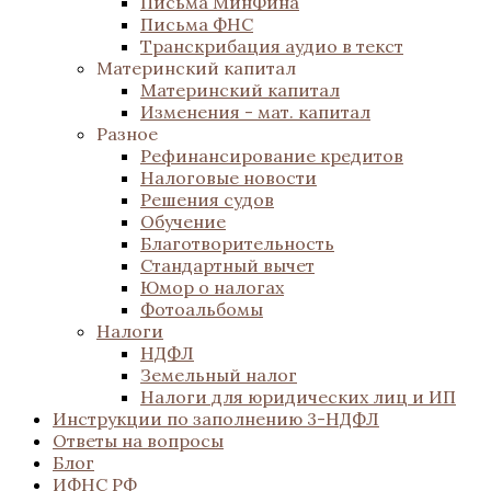
Письма МинФина
Письма ФНС
Транскрибация аудио в текст
Материнский капитал
Материнский капитал
Изменения - мат. капитал
Разное
Рефинансирование кредитов
Налоговые новости
Решения судов
Обучение
Благотворительность
Стандартный вычет
Юмор о налогах
Фотоальбомы
Налоги
НДФЛ
Земельный налог
Налоги для юридических лиц и ИП
Инструкции по заполнению 3-НДФЛ
Ответы на вопросы
Блог
ИФНС РФ