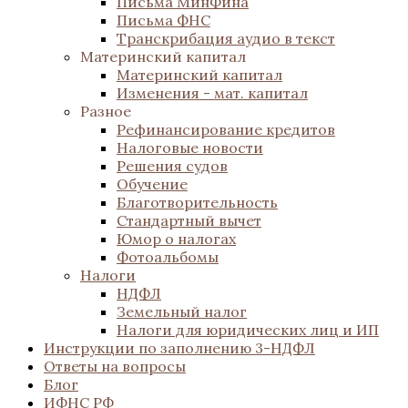
Письма МинФина
Письма ФНС
Транскрибация аудио в текст
Материнский капитал
Материнский капитал
Изменения - мат. капитал
Разное
Рефинансирование кредитов
Налоговые новости
Решения судов
Обучение
Благотворительность
Стандартный вычет
Юмор о налогах
Фотоальбомы
Налоги
НДФЛ
Земельный налог
Налоги для юридических лиц и ИП
Инструкции по заполнению 3-НДФЛ
Ответы на вопросы
Блог
ИФНС РФ