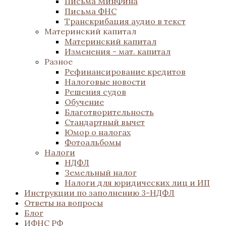
Письма МинФина
Письма ФНС
Транскрибация аудио в текст
Материнский капитал
Материнский капитал
Изменения - мат. капитал
Разное
Рефинансирование кредитов
Налоговые новости
Решения судов
Обучение
Благотворительность
Стандартный вычет
Юмор о налогах
Фотоальбомы
Налоги
НДФЛ
Земельный налог
Налоги для юридических лиц и ИП
Инструкции по заполнению 3-НДФЛ
Ответы на вопросы
Блог
ИФНС РФ