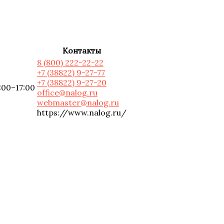
Контакты
8 (800) 222-22-22
+7 (38822) 9-27-77
+7 (38822) 9-27-20
8:00–17:00
office@nalog.ru
webmaster@nalog.ru
https://www.nalog.ru/