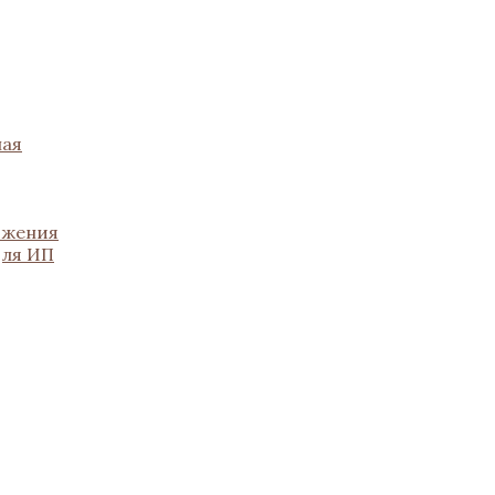
ная
ожения
для ИП