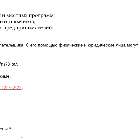
х и местных программ;
от и вычетов;
х предпринимателей;
лательщика. С его помощью физические и юридические лица могут 
fns73_sr/
.
жиме.
) 222-22-22
.
чены
*