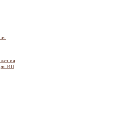
ная
ожения
для ИП