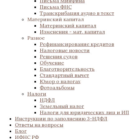
Письма МинФина
Письма ФНС
Транскрибация аудио в текст
Материнский капитал
Материнский капитал
Изменения - мат. капитал
Разное
Рефинансирование кредитов
Налоговые новости
Решения судов
Обучение
Благотворительность
Стандартный вычет
Юмор о налогах
Фотоальбомы
Налоги
НДФЛ
Земельный налог
Налоги для юридических лиц и ИП
Инструкции по заполнению 3-НДФЛ
Ответы на вопросы
Блог
ИФНС РФ