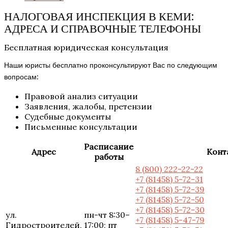
НАЛОГОВАЯ ИНСПЕКЦИЯ В КЕМИ:
АДРЕСА И СПРАВОЧНЫЕ ТЕЛЕФОНЫ
Бесплатная юридическая консультация
Наши юристы бесплатно проконсультируют Вас по следующим
вопросам:
Правовой анализ ситуации
Заявления, жалобы, претензии
Судебные документы
Письменные консультации
Расписание
Адрес
Конт
работы
8 (800) 222-22-22
+7 (81458) 5-72-31
+7 (81458) 5-72-39
+7 (81458) 5-72-50
+7 (81458) 5-72-30
ул.
пн-чт 8:30–
+7 (81458) 5-47-79
Гидростроителей,
17:00; пт