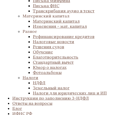
Письма МинФина
Письма ФНС
Транскрибация аудио в текст
Материнский капитал
Материнский капитал
Изменения - мат. капитал
Разное
Рефинансирование кредитов
Налоговые новости
Решения судов
Обучение
Благотворительность
Стандартный вычет
Юмор о налогах
Фотоальбомы
Налоги
НДФЛ
Земельный налог
Налоги для юридических лиц и ИП
Инструкции по заполнению 3-НДФЛ
Ответы на вопросы
Блог
ИФНС РФ