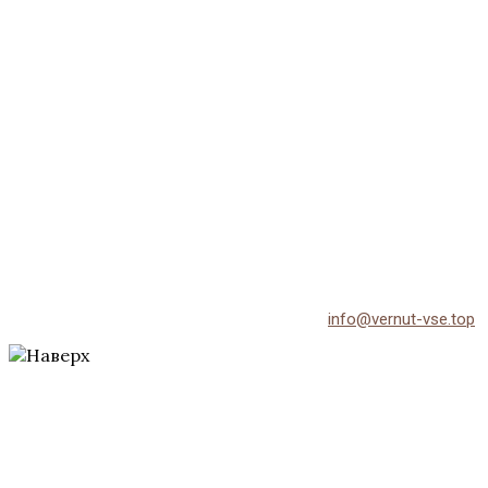
© 2026 Vernut-vse.top - Копирование материалов без
активной ссылки на источник запрещено.
По всем вопросам обращайтесь на email:
info@vernut-vse.top