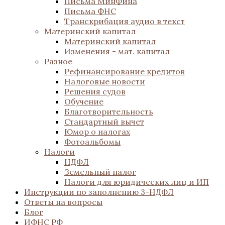
Письма МинФина
Письма ФНС
Транскрибация аудио в текст
Материнский капитал
Материнский капитал
Изменения - мат. капитал
Разное
Рефинансирование кредитов
Налоговые новости
Решения судов
Обучение
Благотворительность
Стандартный вычет
Юмор о налогах
Фотоальбомы
Налоги
НДФЛ
Земельный налог
Налоги для юридических лиц и ИП
Инструкции по заполнению 3-НДФЛ
Ответы на вопросы
Блог
ИФНС РФ