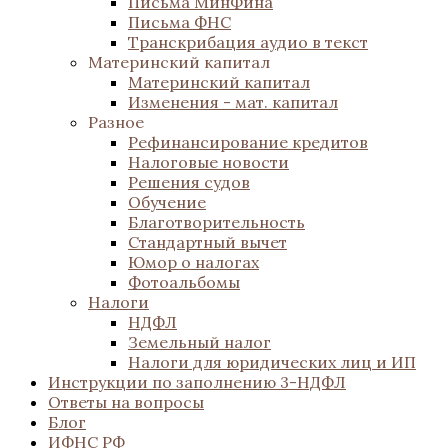
Письма МинФина
Письма ФНС
Транскрибация аудио в текст
Материнский капитал
Материнский капитал
Изменения - мат. капитал
Разное
Рефинансирование кредитов
Налоговые новости
Решения судов
Обучение
Благотворительность
Стандартный вычет
Юмор о налогах
Фотоальбомы
Налоги
НДФЛ
Земельный налог
Налоги для юридических лиц и ИП
Инструкции по заполнению 3-НДФЛ
Ответы на вопросы
Блог
ИФНС РФ