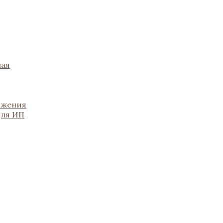
ная
ожения
для ИП