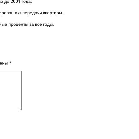
о до 2001 года.
ирован акт передачи квартиры.
ные проценты за все годы.
чены
*