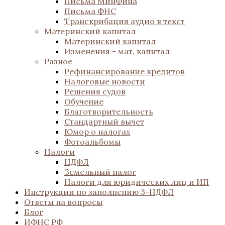
Письма МинФина
Письма ФНС
Транскрибация аудио в текст
Материнский капитал
Материнский капитал
Изменения - мат. капитал
Разное
Рефинансирование кредитов
Налоговые новости
Решения судов
Обучение
Благотворительность
Стандартный вычет
Юмор о налогах
Фотоальбомы
Налоги
НДФЛ
Земельный налог
Налоги для юридических лиц и ИП
Инструкции по заполнению 3-НДФЛ
Ответы на вопросы
Блог
ИФНС РФ