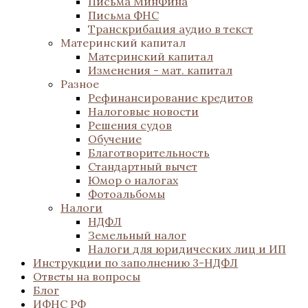
Письма МинФина
Письма ФНС
Транскрибация аудио в текст
Материнский капитал
Материнский капитал
Изменения - мат. капитал
Разное
Рефинансирование кредитов
Налоговые новости
Решения судов
Обучение
Благотворительность
Стандартный вычет
Юмор о налогах
Фотоальбомы
Налоги
НДФЛ
Земельный налог
Налоги для юридических лиц и ИП
Инструкции по заполнению 3-НДФЛ
Ответы на вопросы
Блог
ИФНС РФ