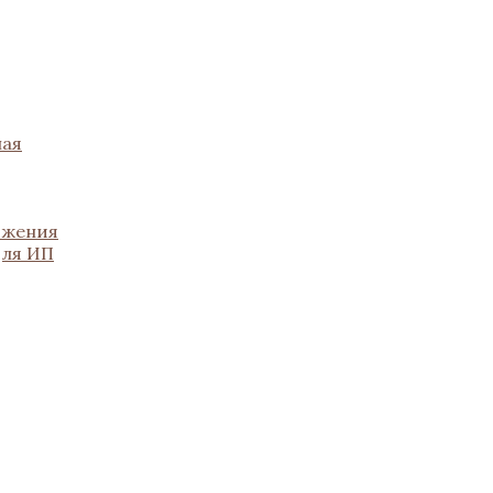
ная
ожения
для ИП