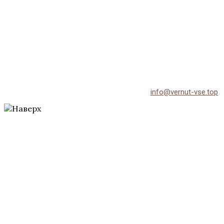
© 2026 Vernut-vse.top - Копирование материалов без
активной ссылки на источник запрещено.
По всем вопросам обращайтесь на email:
info@vernut-vse.top