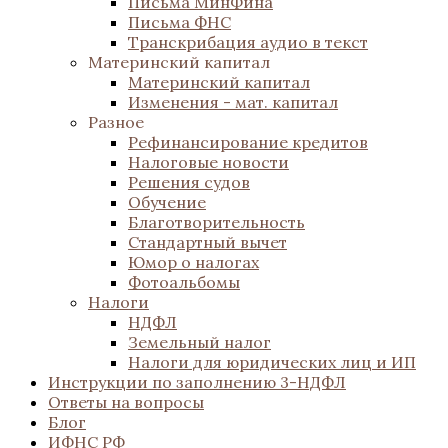
Письма МинФина
Письма ФНС
Транскрибация аудио в текст
Материнский капитал
Материнский капитал
Изменения - мат. капитал
Разное
Рефинансирование кредитов
Налоговые новости
Решения судов
Обучение
Благотворительность
Стандартный вычет
Юмор о налогах
Фотоальбомы
Налоги
НДФЛ
Земельный налог
Налоги для юридических лиц и ИП
Инструкции по заполнению 3-НДФЛ
Ответы на вопросы
Блог
ИФНС РФ