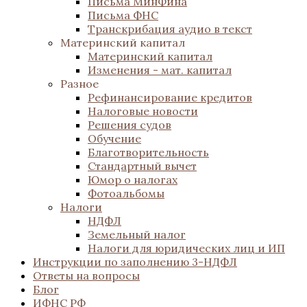
Письма МинФина
Письма ФНС
Транскрибация аудио в текст
Материнский капитал
Материнский капитал
Изменения - мат. капитал
Разное
Рефинансирование кредитов
Налоговые новости
Решения судов
Обучение
Благотворительность
Стандартный вычет
Юмор о налогах
Фотоальбомы
Налоги
НДФЛ
Земельный налог
Налоги для юридических лиц и ИП
Инструкции по заполнению 3-НДФЛ
Ответы на вопросы
Блог
ИФНС РФ