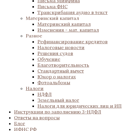
Письма МинФина
Письма ФНС
Транскрибация аудио в текст
Материнский капитал
Материнский капитал
Изменения - мат. капитал
Разное
Рефинансирование кредитов
Налоговые новости
Решения судов
Обучение
Благотворительность
Стандартный вычет
Юмор о налогах
Фотоальбомы
Налоги
НДФЛ
Земельный налог
Налоги для юридических лиц и ИП
Инструкции по заполнению 3-НДФЛ
Ответы на вопросы
Блог
ИФНС РФ